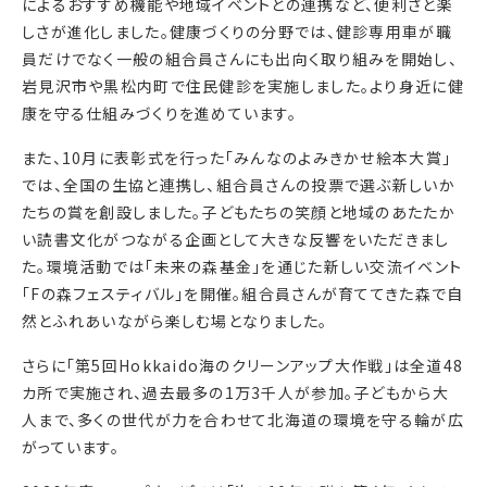
によるおすすめ機能や地域イベントとの連携など、便利さと楽
しさが進化しました。健康づくりの分野では、健診専用車が職
員だけでなく一般の組合員さんにも出向く取り組みを開始し、
岩見沢市や黒松内町で住民健診を実施しました。より身近に健
康を守る仕組みづくりを進めています。
また、10月に表彰式を行った「みんなのよみきかせ絵本大賞」
では、全国の生協と連携し、組合員さんの投票で選ぶ新しいか
たちの賞を創設しました。子どもたちの笑顔と地域のあたたか
い読書文化がつながる企画として大きな反響をいただきまし
た。環境活動では「未来の森基金」を通じた新しい交流イベント
「Fの森フェスティバル」を開催。組合員さんが育ててきた森で自
然とふれあいながら楽しむ場となりました。
さらに「第5回Hokkaido海のクリーンアップ大作戦」は全道48
カ所で実施され、過去最多の1万3千人が参加。子どもから大
人まで、多くの世代が力を合わせて北海道の環境を守る輪が広
がっています。