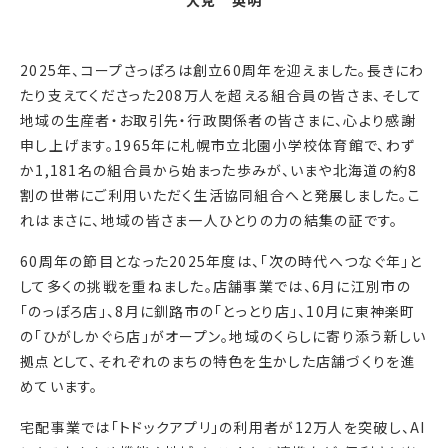
大見 英明
2025年、コープさっぽろは創立60周年を迎えました。長きにわ
たり支えてくださった208万人を超える組合員の皆さま、そして
地域の生産者・お取引先・行政関係者の皆さまに、心より感謝
申し上げます。1965年に札幌市立北園小学校体育館で、わず
か1,181名の組合員から始まった歩みが、いまや北海道の約8
割の世帯にご利用いただく生活協同組合へと発展しました。こ
れはまさに、地域の皆さま一人ひとりの力の結集の証です。
60周年の節目となった2025年度は、「次の時代へつなぐ年」と
して多くの挑戦を重ねました。店舗事業では、6月に江別市の
「のっぽろ店」、8月に釧路市の「とっとり店」、10月に東神楽町
の「ひがしかぐら店」がオープン。地域のくらしに寄り添う新しい
拠点として、それぞれのまちの特色を生かした店舗づくりを進
めています。
宅配事業では「トドックアプリ」の利用者が12万人を突破し、AI