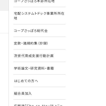
コープさっぽろ本部所在地
宅配システムトドック事業所所在
地
コープさっぽろ総代会
定款・諸規約集（抄録）
次世代育成支援行動計画
学術論文・研究資料・書籍
はじめての方へ
組合員加入
広報誌「Cho-co-tto」(ちょこっ