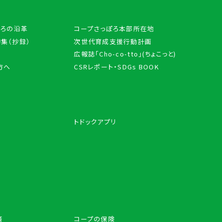
ぽろの沿革
コープさっぽろ本部所在地
集（抄録）
次世代育成支援行動計画
広報誌「Cho-co-tto」(ちょこっと)
方へ
CSRレポート・SDGs BOOK
トドックアプリ
済
コープの保険