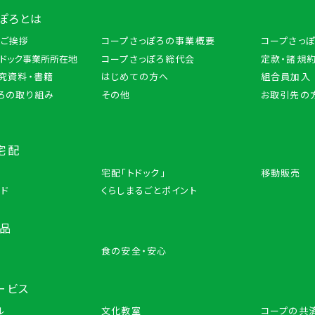
ぽろとは
のご挨拶
コープさっぽろの事業概要
コープさっ
トドック事業所所在地
コープさっぽろ総代会
定款・諸規約
究資料・書籍
はじめての方へ
組合員加入
ろの取り組み
その他
お取引先の
宅配
宅配「トドック」
移動販売
ード
くらしまるごとポイント
商品
品
食の安全・安心
ービス
ル
文化教室
コープの共