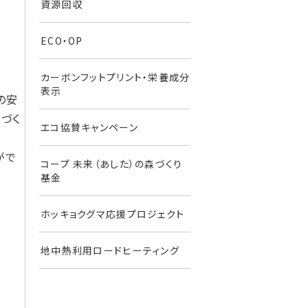
資源回収
ECO・OP
カーボンフットプリント・栄養成分
表示
の安
づく
エコ協賛キャンペーン
がで
コープ 未来（あした）の森づくり
基金
ホッキョクグマ応援プロジェクト
地中熱利用ロードヒーティング