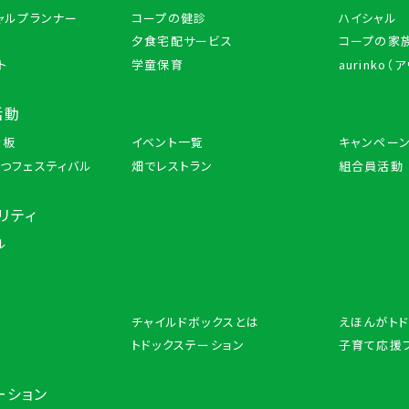
ャルプランナー
コープの健診
ハイシャル
夕食宅配サービス
コープの家族
ト
学童保育
aurinko（
活動
示板
イベント一覧
キャンペー
つフェスティバル
畑でレストラン
組合員活動
リティ
ル
チャイルドボックスとは
えほんがトド
トドックステーション
子育て応援
ーション