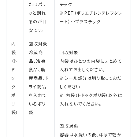
たはパリ
チック
ッと割れ
※PET（ポリエチレンテレフタレ
るのが目
ート）…プラスチック
安です。
内
回収対象
袋
冷蔵商
回収対象
（ト
品、冷凍
内袋はひとつの内袋にまとめて
ド
食品、農
入れてお出しください。
ッ
産商品、ド
※シール部分は切り取っておだ
ク
ライ商品
しください
ポ
を入れて
※ 内袋（トドックポリ袋）以外は
リ
いるポリ
入れないでください。
袋）
袋
回収対象
容器は水洗いの後、中まで乾か