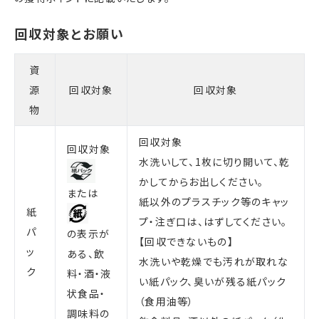
資
源
回収対象
回収対象
物
回収対象
回収対象
水洗いして、1枚に切り開いて、乾
かしてからお出しください。
または
紙以外のプラスチック等のキャッ
紙
プ・注ぎ口は、はずしてください。
パ
の表示が
【回収できないもの】
ッ
ある、飲
水洗いや乾燥でも汚れが取れな
ク
料・酒・液
い紙パック、臭いが残る紙パック
状食品・
（食用油等）
調味料の