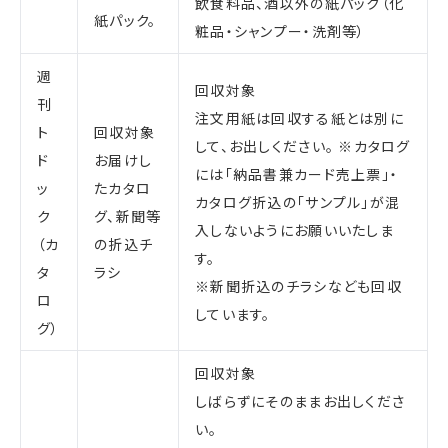
飲食料品、酒以外の紙パック（化
紙パック。
粧品・シャンプー・洗剤等）
週
回収対象
刊
注文用紙は回収する紙とは別に
ト
回収対象
して、お出しください。 ※カタログ
ド
お届けし
には「納品書兼カード売上票」・
ッ
たカタロ
カタログ折込の「サンプル」が混
ク
グ、新聞等
入しないようにお願いいたしま
（カ
の折込チ
す。
タ
ラシ
※新聞折込のチラシなども回収
ロ
しています。
グ）
回収対象
しばらずにそのままお出しくださ
い。