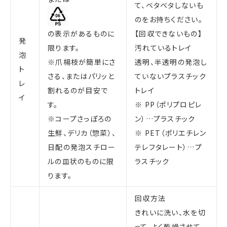
て、ベタベタしないも
のをお持ちください。
の表示があるものに
【回収できないもの】
発
限ります。
汚れているトレイ
泡
※爪楊枝が簡単にさ
透明、半透明の発泡し
ト
さる、またはパリッと
ていないプラスチック
レ
割れるのが目安で
トレイ
イ
す。
※ PP（ポリプロピレ
※コープさっぽろの
ン）…プラスチック
生鮮、デリカ（惣菜）、
※ PET（ポリエチレン
日配の発泡スチロー
テレフタレート）…プ
ルの皿状のものに限
ラスチック
ります。
回収方法
きれいに洗い、水を切
って、よく乾燥させて