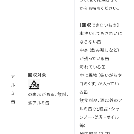
からお持ちください。
【回収できないもの】
水洗いしてもきれいに
ならない缶
中身（飲み残しなど）
が残っている缶
汚れている缶
回収対象
中に異物（吸いがらや
ア
ゴミくず）が入ってい
ル
る缶
ミ
の表示がある、飲料、
飲食料品、酒以外のア
缶
酒アルミ缶
ルミ缶（化粧品・シャ
ンプー・洗剤・オイル
等）
加圧容器（スプレー