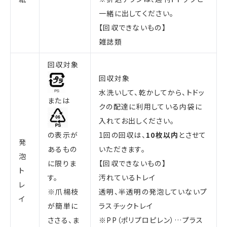
一緒に出してください。
【回収できないもの】
雑誌類
回収対象
回収対象
水洗いして、乾かしてから、トドッ
または
クの配達に利用している内袋に
入れてお出しください。
の表示が
1回の回収は、
10枚以内
とさせて
発
あるもの
いただきます。
泡
に限りま
【回収できないもの】
ト
す。
汚れているトレイ
レ
※爪楊枝
透明、半透明の発泡していないプ
イ
が簡単に
ラスチックトレイ
ささる、ま
※PP（ポリプロピレン）…プラス