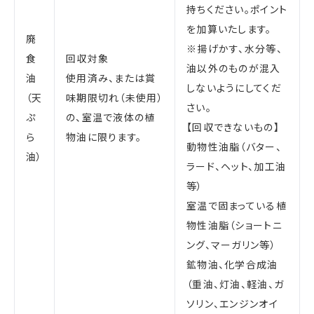
持ちください。ポイント
を加算いたします。
廃
※揚げかす、水分等、
食
回収対象
油以外のものが混入
油
使用済み、または賞
しないようにしてくだ
（天
味期限切れ（未使用）
さい。
ぷ
の、室温で液体の植
【回収できないもの】
ら
物油に限ります。
動物性油脂（バター、
油）
ラード、ヘット、加工油
等）
室温で固まっている植
物性油脂（ショートニ
ング、マーガリン等）
鉱物油、化学合成油
（重油、灯油、軽油、ガ
ソリン、エンジンオイ