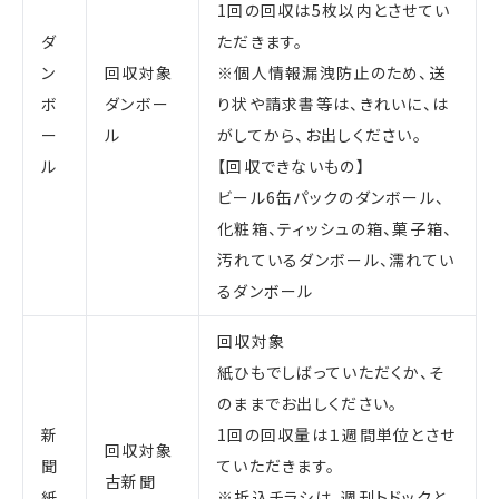
1回の回収は5枚以内とさせてい
ダ
ただきます。
ン
回収対象
※個人情報漏洩防止のため、送
ボ
ダンボー
り状や請求書等は、きれいに、は
ー
ル
がしてから、お出しください。
ル
【回収できないもの】
ビール6缶パックのダンボール、
化粧箱、ティッシュの箱、菓子箱、
汚れているダンボール、濡れてい
るダンボール
回収対象
紙ひもでしばっていただくか、そ
のままでお出しください。
新
1回の回収量は１週間単位とさせ
回収対象
聞
ていただきます。
古新聞
紙
※折込チラシは、週刊トドックと