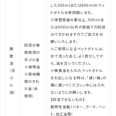
した500mlまたは600mlのペッ
トボトルを使用願います。
※保管容器の都合上、500mlま
たは600ml以外の容器での回収
はできかねますのでご協力をお
願いいたします。
回収対象
廃
※ご使用になるペットボトルは、
使用済の
食
水で洗ったあと、よく乾かしてか
天ぷら油
油
ら、油を注いでください。
※植物油
（天
※廃食油を入れたペットボトル
※賞味期
ぷ
をお出しになる時は、「通い箱」の
限のきれ
ら
横に置いてください。中には入れ
た油（未
油）
ないようにお願いします。
使用）
【回収できないもの】
動物性油脂（バター、ラード、ヘッ
ト、加工油等）