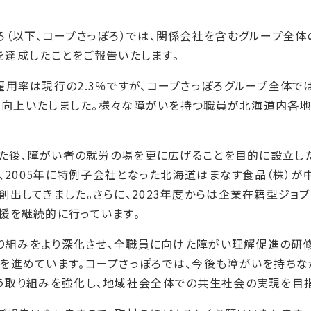
（以下、コープさっぽろ）では、関係会社を含むグループ全体
％を達成したことをご報告いたします。
用率は現行の2.3％ですが、コープさっぽろグループ全体では
1％向上いたしました。様々な障がいを持つ職員が北海道内各
超えた後、障がい者の就労の場を更に広げることを目的に設立
と、2005年に特例子会社となった北海道はまなす食品（株）が
出してきました。さらに、2023年度からは企業在籍型ジョ
支援を継続的に行っています。
の取り組みをより深化させ、全職員に向けた障がい理解促進の研
を進めています。コープさっぽろでは、今後も障がいを持ちな
う取り組みを強化し、地域社会全体での共生社会の実現を目指