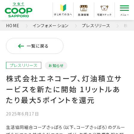
はじめての方へ
店舗情報
宅配トドック
メニュー
HOME
インフォメーション
プレスリリース
株式
一覧に戻る
プレスリリース
お知らせ
株式会社エネコープ、灯油積立サ
ービスを新たに開始 1リットルあ
たり最大5ポイントを還元
2025年6月17日
生活協同組合コープさっぽろ（以下、コープさっぽろ）のグルー