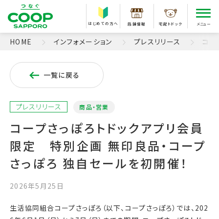
はじめての方へ
店舗情報
宅配トドック
メニュー
HOME
インフォメーション
プレスリリース
コー
一覧に戻る
プレスリリース
商品・営業
コープさっぽろトドックアプリ会員
限定 特別企画 無印良品・コープ
さっぽろ 独自セールを初開催！
2026年5月25日
生活協同組合コープさっぽろ（以下、コープさっぽろ）では、202