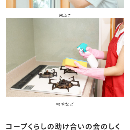
窓ふき
掃除など