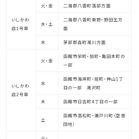
火・金
二海郡八雲町落部方面
いしかわ
二海郡八雲町東野・野田生方
水・土
店1号車
面
木
茅部郡森町濁川方面
函館市栄町・旭町・亀田本町の
火・金
一部
函館市海岸町・旭町・神山1丁
水
いしかわ
目の一部 滝沢町
店2号車
木
函館市日吉町4丁目の一部
函館市高松町・瀬戸川町（空港
土
団地）
火・