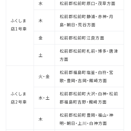
水
松前郡松前町原口・茂草方面
松前郡松前町静浦・赤神・月
ふくしま
木
島・朝日・荒谷方面
店1号車
金
松前郡松前町江良方面
松前郡松前町札前・博多・唐津
土
方面
松前郡福島町塩釜・白符・宮
火・金
歌・豊岡・吉岡・館崎方面
ふくしま
松前郡松前町大沢・白神・松前
水・土
店2号車
郡福島町吉野・館崎方面
松前郡松前町豊岡・福山・神
木
明・朝日・上川・白神方面