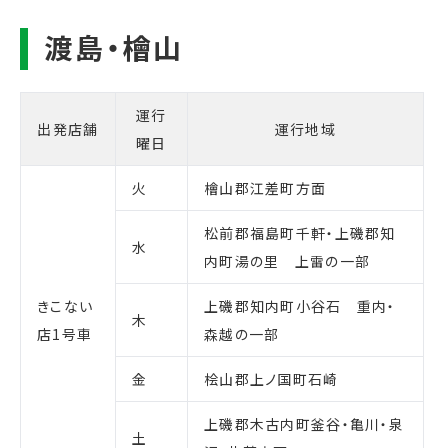
運行
出発店舗
運行地域
曜日
火
檜山郡江差町方面
松前郡福島町千軒・上磯郡知
水
内町湯の里 上雷の一部
きこない
上磯郡知内町小谷石 重内・
木
店1号車
森越の一部
金
桧山郡上ノ国町石崎
上磯郡木古内町釜谷・亀川・泉
土