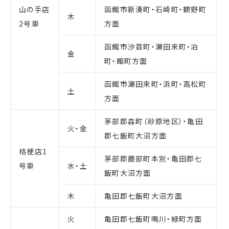
山の手店
函館市新湊町・石崎町・鶴野町
木
2号車
方面
函館市汐首町・瀬田来町・泊
金
町・館町方面
函館市瀬田来町・浜町・高松町
土
方面
茅部郡森町（砂原地区）・亀田
火・金
郡七飯町大沼方面
桔梗店1
茅部郡鹿部町本別・亀田郡七
号車
水・土
飯町大沼方面
木
亀田郡七飯町大沼方面
火
亀田郡七飯町鳴川・緑町方面