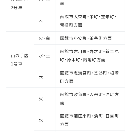
面
2号車
函館市大森町・栄町・宝来町・
木
青柳町方面
火・金
函館市小安町・釜谷町方面
函館市古川町・弁才町・新二見
山の手店
水・土
町・原木町・銭亀町方面
1号車
函館市志海苔町・釜谷町・根崎
木
町方面
函館市汐首町・入舟町・泊町方
火
面
函館市瀬田来町・浜町・日吉町
水
方面