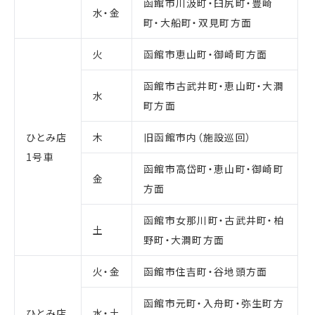
函館市川汲町・臼尻町・豊崎
水・金
町・大船町・双見町方面
火
函館市恵山町・御崎町方面
函館市古武井町・恵山町・大澗
水
町方面
ひとみ店
木
旧函館市内（施設巡回）
1号車
函館市高岱町・恵山町・御崎町
金
方面
函館市女那川町・古武井町・柏
土
野町・大澗町方面
火・金
函館市住吉町・谷地頭方面
函館市元町・入舟町・弥生町方
ひとみ店
水・土