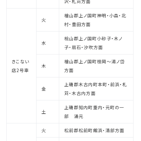
沢・札苅方面
檜山郡上ノ国町神明・小森・北
火
村・豊田方面
桧山郡上ノ国町小砂子・木ノ
水
子・扇石・汐吹方面
きこない
檜山郡上ノ国町桂岡～湯ノ岱
木
店2号車
方面
上磯郡木古内町本町・前浜・札
金
苅・木古内方面
上磯郡知内町重内・元町の一
土
部 涌元
火
松前郡松前町館浜・清部方面