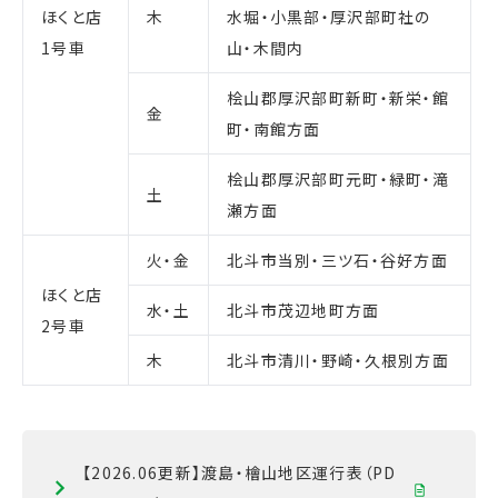
ほくと店
木
水堀・小黒部・厚沢部町社の
1号車
山・木間内
桧山郡厚沢部町新町・新栄・館
金
町・南館方面
桧山郡厚沢部町元町・緑町・滝
土
瀬方面
火・金
北斗市当別・三ツ石・谷好方面
ほくと店
水・土
北斗市茂辺地町方面
2号車
木
北斗市清川・野崎・久根別方面
【2026.06更新】渡島・檜山地区運行表（PD