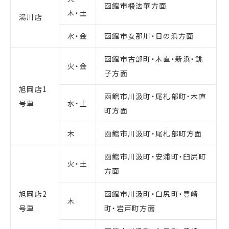
函館市椴法華方面
木・土
湯川店
水・金
函館市女那川・日の浜方面
函館市古部町・木直・新浜・銚
火・金
子方面
旭岡店1
函館市川汲町・尾札部町・木直
号車
水・土
町方面
木
函館市川汲町・尾札部町方面
函館市川汲町・安浦町・臼尻町
火・土
方面
旭岡店2
函館市川汲町・臼尻町・豊崎
木
号車
町・岩戸町方面