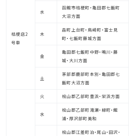
函館市桔梗町・亀田郡七飯町
水
大沼方面
森町上台町・鳥崎町・富士見
桔梗店2
木
町・七飯町藤城方面
号車
亀田郡七飯町中野・鳴川・藤
金
城・大川方面
茅部郡鹿部町本別・亀田郡七
土
飯町大沼方面
火
桧山郡乙部町豊浜・栄浜方面
桧山郡乙部町滝瀬・緑町・館
水
浦・厚沢部町美和
桧山郡江差町泊・尾山・田沢・