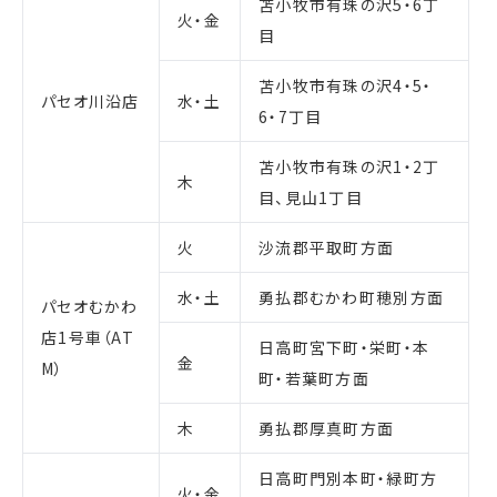
苫小牧市有珠の沢5・6丁
火・金
目
苫小牧市有珠の沢4・5・
パセオ川沿店
水・土
6・7丁目
苫小牧市有珠の沢1・2丁
木
目、見山1丁目
火
沙流郡平取町方面
水・土
勇払郡むかわ町穂別方面
パセオむかわ
店1号車（AT
日高町宮下町・栄町・本
金
M）
町・若葉町方面
木
勇払郡厚真町方面
日高町門別本町・緑町方
火・金