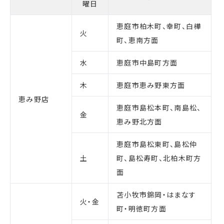
曜日
恵庭市柏木町、幸町、白樺
火
町、恵南方面
水
恵庭市中島町方面
木
恵庭市恵み野東方面
恵み野店
恵庭市島松本町、南島松、
金
恵み野北方面
恵庭市島松東町、島松仲
土
町、島松寿町、北柏木町方
面
苫小牧市錦岡・はまなす
火・金
町・明徳町方面