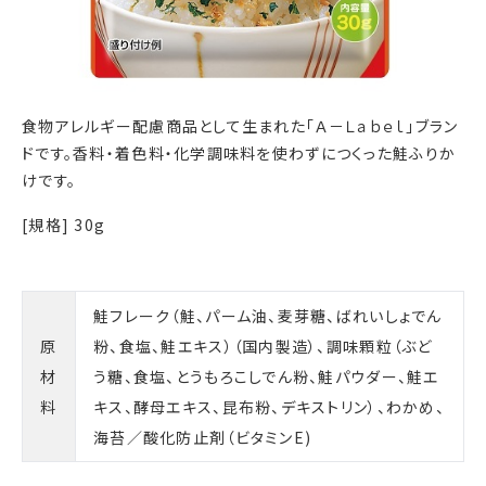
食物アレルギー配慮商品として生まれた「Ａ－Ｌａｂｅｌ」ブラン
ドです。香料・着色料・化学調味料を使わずにつくった鮭ふりか
けです。
[規格] 30g
鮭フレーク（鮭、パーム油、麦芽糖、ばれいしょでん
原
粉、食塩、鮭エキス）（国内製造）、調味顆粒（ぶど
材
う糖、食塩、とうもろこしでん粉、鮭パウダー、鮭エ
料
キス、酵母エキス、昆布粉、デキストリン）、わかめ、
海苔／酸化防止剤（ビタミンE)