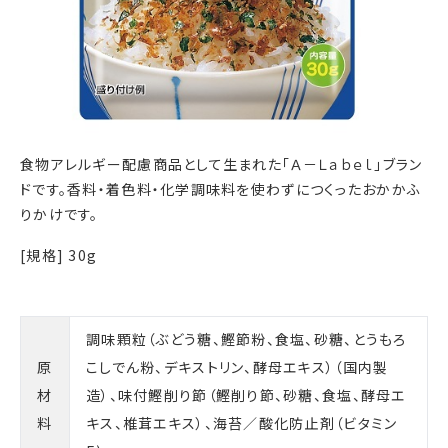
食物アレルギー配慮商品として生まれた「Ａ－Ｌａｂｅｌ」ブラン
ドです。香料・着色料・化学調味料を使わずにつくったおかかふ
りかけです。
[規格] 30g
調味顆粒（ぶどう糖、鰹節粉、食塩、砂糖、とうもろ
原
こしでん粉、デキストリン、酵母エキス）（国内製
材
造）、味付鰹削り節（鰹削り節、砂糖、食塩、酵母エ
料
キス、椎茸エキス）、海苔／酸化防止剤（ビタミン