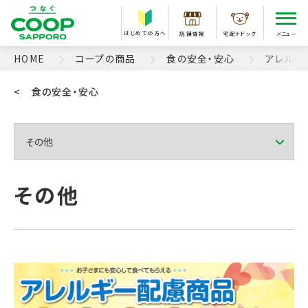
はじめての方へ
店舗情報
宅配トドック
メニュー
HOME
コープの商品
食の安全・安心
アレルギ
< 食の安全・安心