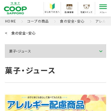
はじめての方へ
店舗情報
宅配トドック
メニュー
HOME
コープの商品
食の安全・安心
アレルギ
< 食の安全・安心