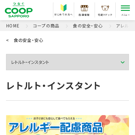
はじめての方へ
店舗情報
宅配トドック
メニュー
HOME
コープの商品
食の安全・安心
アレルギ
< 食の安全・安心