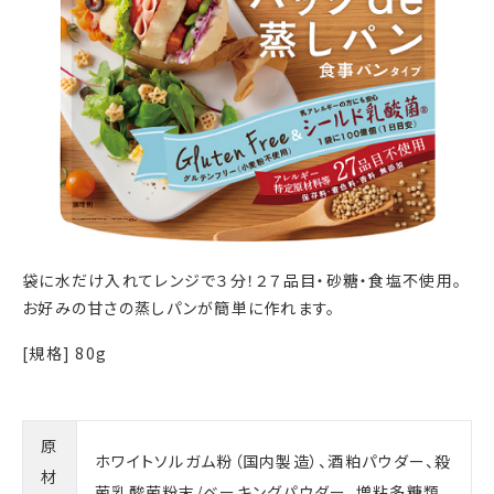
袋に水だけ入れてレンジで３分！２７品目・砂糖・食塩不使用。
お好みの甘さの蒸しパンが簡単に作れます。
[規格] 80g
原
ホワイトソルガム粉（国内製造）、酒粕パウダー、殺
材
菌乳酸菌粉末/ベーキングパウダー、増粘多糖類